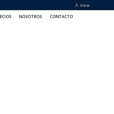
Entrar
Entrar
OTROS
CONTACTO
AYUDA
ECIOS
NOSOTROS
CONTACTO