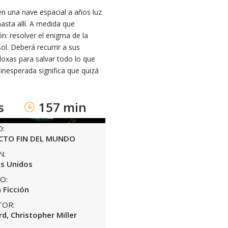
en una nave espacial a años luz
asta allí. A medida que
n: resolver el enigma de la
ol. Deberá recurrir a sus
doxas para salvar todo lo que
 inesperada significa que quizá
s
157 min
O:
CTO FIN DEL MUNDO
N:
s Unidos
O:
 Ficción
TOR:
rd, Christopher Miller