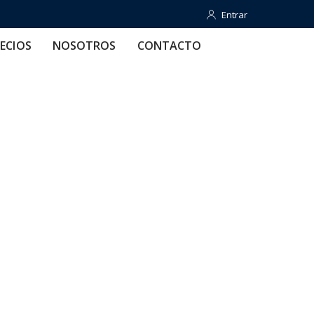
Entrar
Entrar
OTROS
CONTACTO
AYUDA
ECIOS
NOSOTROS
CONTACTO