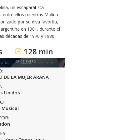
lina, un escaparatista
 entre ellos mientras Molina
onizado por su diva favorita,
 argentina en 1981, durante el
las décadas de 1970 y 1980.
s
128 min
O:
O DE LA MUJER ARAÑA
N:
s Unidos
O:
-Musical
TOR:
ondon
ES
er López Diego Luna