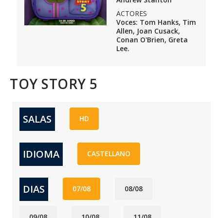
ACTORES
Voces: Tom Hanks, Tim
Allen, Joan Cusack,
Conan O'Brien, Greta
Lee.
TOY STORY 5
SALAS
HD
IDIOMA
CASTELLANO
DIAS
07/08
08/08
09/08
10/08
11/08