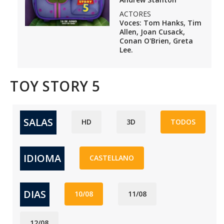
ACTORES
Voces: Tom Hanks, Tim
Allen, Joan Cusack,
Conan O'Brien, Greta
Lee.
TOY STORY 5
SALAS
HD
3D
TODOS
IDIOMA
CASTELLANO
DIAS
10/08
11/08
12/08