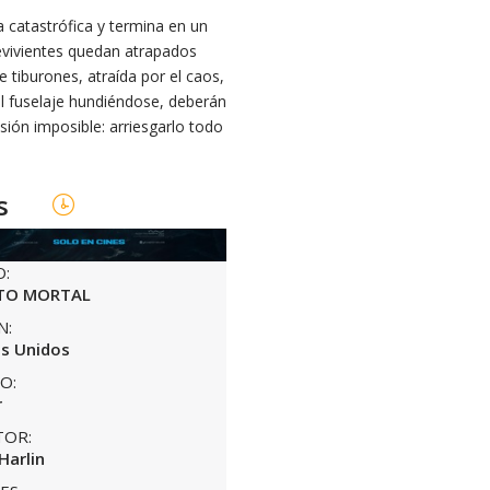
a catastrófica y termina en un
evivientes quedan atrapados
 tiburones, atraída por el caos,
el fuselaje hundiéndose, deberán
ión imposible: arriesgarlo todo
s
O:
TO MORTAL
N:
s Unidos
O:
r
TOR:
Harlin