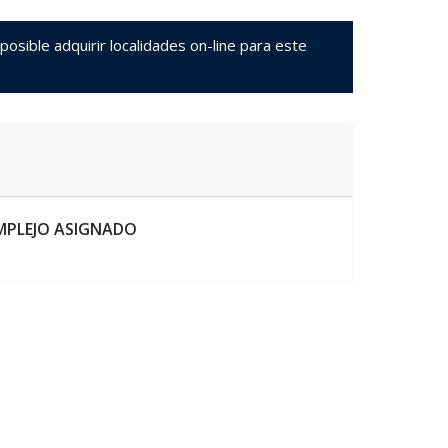
sible adquirir localidades on-line para este
MPLEJO ASIGNADO