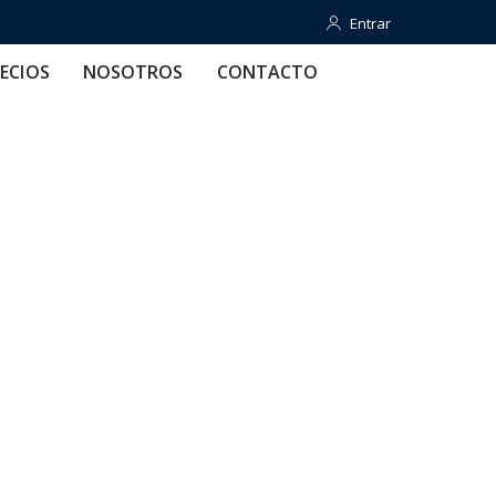
Entrar
Entrar
OTROS
CONTACTO
AYUDA
ECIOS
NOSOTROS
CONTACTO