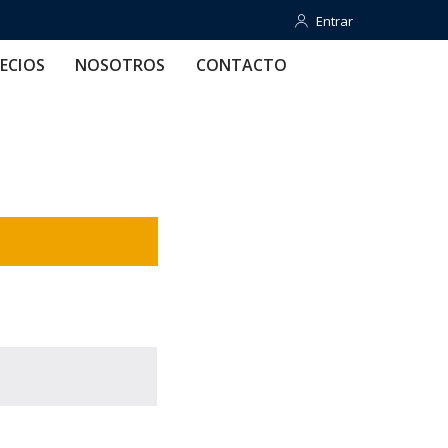
Entrar
Entrar
OTROS
CONTACTO
AYUDA
ECIOS
NOSOTROS
CONTACTO