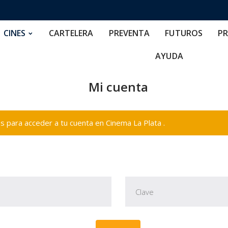
RTELERA
PREVENTA
FUTUROS
PRECIOS
NOS
CINES
CARTELERA
PREVENTA
FUTUROS
PR
AYUDA
Mi cuenta
 para acceder a tu cuenta en Cinema La Plata .