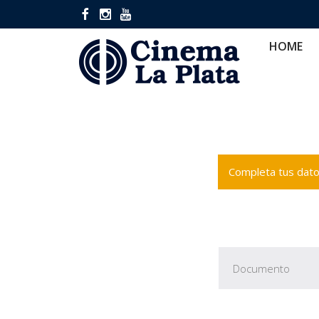
HOME
CINES
CA
HOME
Completa tus datos