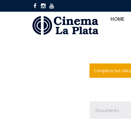
HOME
CINES
CA
HOME
Completa tus datos