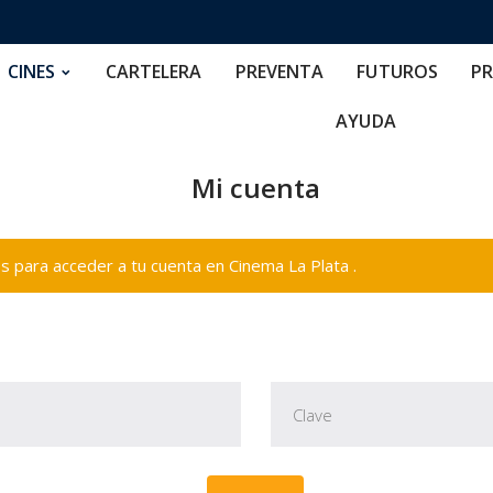
RTELERA
PREVENTA
FUTUROS
PRECIOS
NOS
CINES
CARTELERA
PREVENTA
FUTUROS
PR
AYUDA
Mi cuenta
 para acceder a tu cuenta en Cinema La Plata .