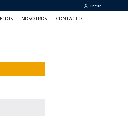
Entrar
OTROS
CONTACTO
AYUDA
Entrar
ECIOS
NOSOTROS
CONTACTO