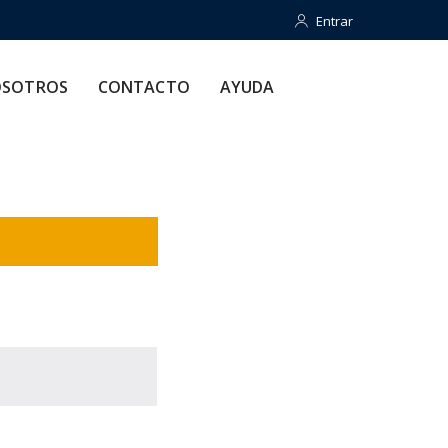
Entrar
Entrar
CONTACTO
AYUDA
SOTROS
CONTACTO
AYUDA