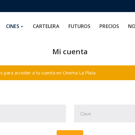
CARTELERA
FUTUROS
PRECIOS
NOSOTROS
CINES
CARTELERA
FUTUROS
PRECIOS
NO
Mi cuenta
 para acceder a tu cuenta en Cinema La Plata .