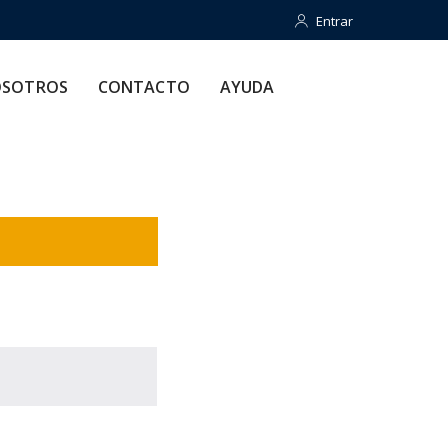
Entrar
Entrar
CONTACTO
AYUDA
SOTROS
CONTACTO
AYUDA