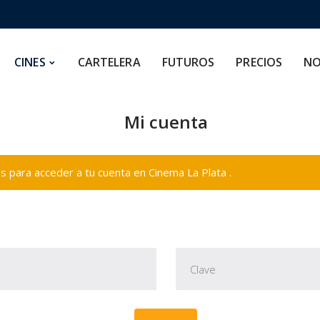
CARTELERA
FUTUROS
PRECIOS
NOSOTROS
CINES
CARTELERA
FUTUROS
PRECIOS
NO
Mi cuenta
 para acceder a tu cuenta en Cinema La Plata .