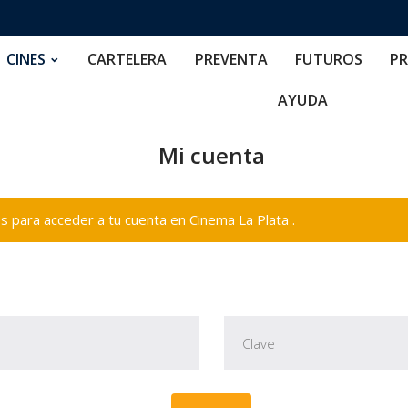
RTELERA
PREVENTA
FUTUROS
PRECIOS
NOS
CINES
CARTELERA
PREVENTA
FUTUROS
PR
AYUDA
Mi cuenta
 para acceder a tu cuenta en Cinema La Plata .