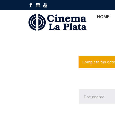
HOME
CINES
CA
HOME
Completa tus datos