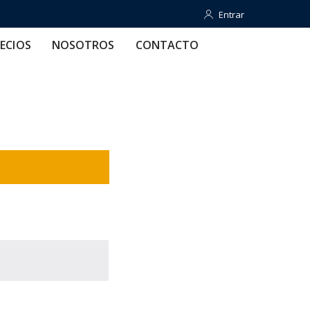
Entrar
Entrar
OTROS
CONTACTO
AYUDA
ECIOS
NOSOTROS
CONTACTO