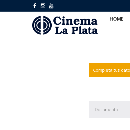
HOME
CINES
CA
HOME
Completa tus datos