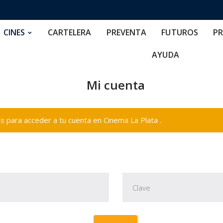
RTELERA
PREVENTA
FUTUROS
PRECIOS
NOS
CINES
CARTELERA
PREVENTA
FUTUROS
PR
AYUDA
Mi cuenta
 para acceder a tu cuenta en Cinema La Plata .