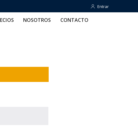
Entrar
Entrar
OTROS
CONTACTO
AYUDA
ECIOS
NOSOTROS
CONTACTO