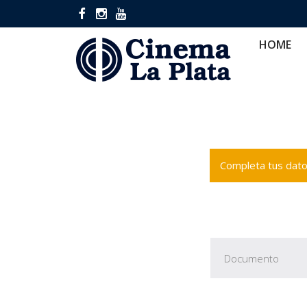
HOME
CINES
CA
HOME
Completa tus datos