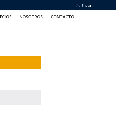
Entrar
Entrar
OTROS
CONTACTO
AYUDA
ECIOS
NOSOTROS
CONTACTO