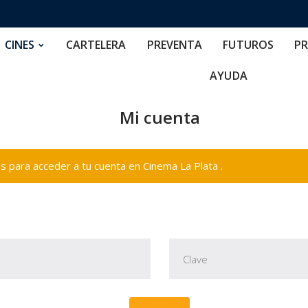
RTELERA
PREVENTA
FUTUROS
PRECIOS
NOS
CINES
CARTELERA
PREVENTA
FUTUROS
PR
AYUDA
Mi cuenta
 para acceder a tu cuenta en Cinema La Plata .