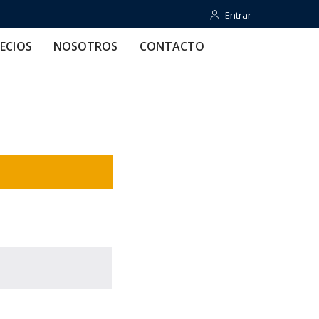
Entrar
Entrar
OTROS
CONTACTO
AYUDA
ECIOS
NOSOTROS
CONTACTO