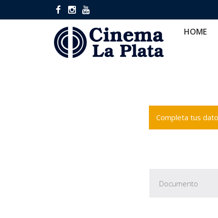
HOME
CINES
CA
HOME
Completa tus datos