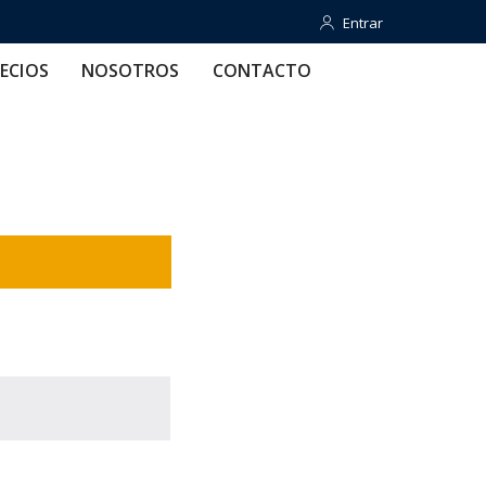
Entrar
Entrar
OTROS
CONTACTO
AYUDA
ECIOS
NOSOTROS
CONTACTO