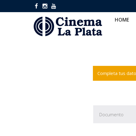
HOME
CINES
CA
HOME
Completa tus datos