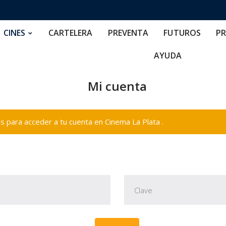
RTELERA
PREVENTA
FUTUROS
PRECIOS
NOS
CINES
CARTELERA
PREVENTA
FUTUROS
PR
AYUDA
Mi cuenta
 para acceder a tu cuenta en Cinema La Plata .