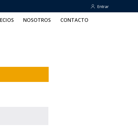
Entrar
Entrar
OTROS
CONTACTO
AYUDA
ECIOS
NOSOTROS
CONTACTO