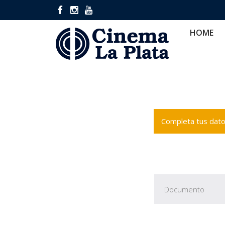
HOME
CINES
CA
HOME
Completa tus datos