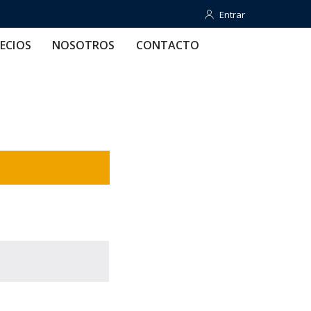
Entrar
Entrar
OTROS
CONTACTO
AYUDA
ECIOS
NOSOTROS
CONTACTO