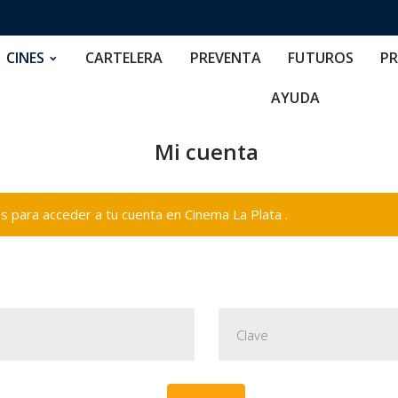
RTELERA
PREVENTA
FUTUROS
PRECIOS
NOS
CINES
CARTELERA
PREVENTA
FUTUROS
PR
AYUDA
Mi cuenta
 para acceder a tu cuenta en Cinema La Plata .