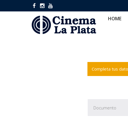
HOME
CINES
CA
HOME
Completa tus datos