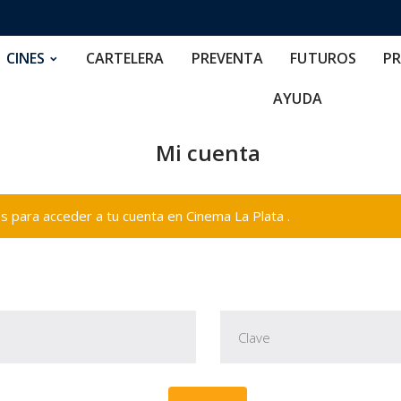
RTELERA
PREVENTA
FUTUROS
PRECIOS
NOS
CINES
CARTELERA
PREVENTA
FUTUROS
PR
AYUDA
Mi cuenta
 para acceder a tu cuenta en Cinema La Plata .