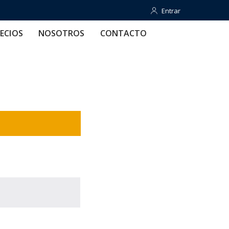
Entrar
Entrar
OTROS
CONTACTO
AYUDA
ECIOS
NOSOTROS
CONTACTO