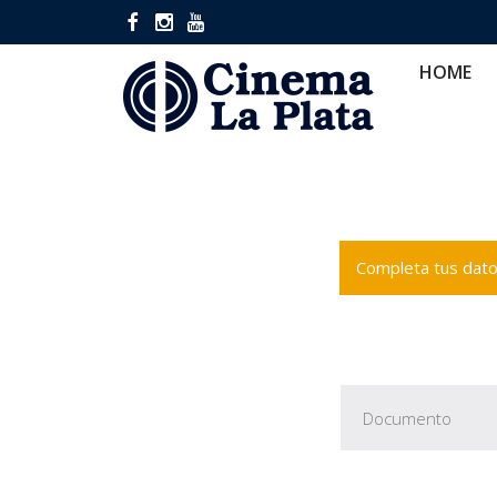
HOME
CINES
CA
HOME
Completa tus datos