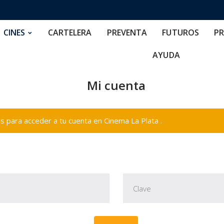
RTELERA
PREVENTA
FUTUROS
PRECIOS
NOS
CINES
CARTELERA
PREVENTA
FUTUROS
PR
AYUDA
Mi cuenta
 para acceder a tu cuenta en Cinema La Plata .