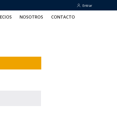
Entrar
Entrar
OTROS
CONTACTO
AYUDA
ECIOS
NOSOTROS
CONTACTO