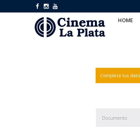
HOME
CINES
CA
HOME
Completa tus datos