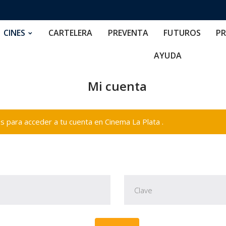
RTELERA
PREVENTA
FUTUROS
PRECIOS
NOS
CINES
CARTELERA
PREVENTA
FUTUROS
PR
AYUDA
Mi cuenta
 para acceder a tu cuenta en Cinema La Plata .