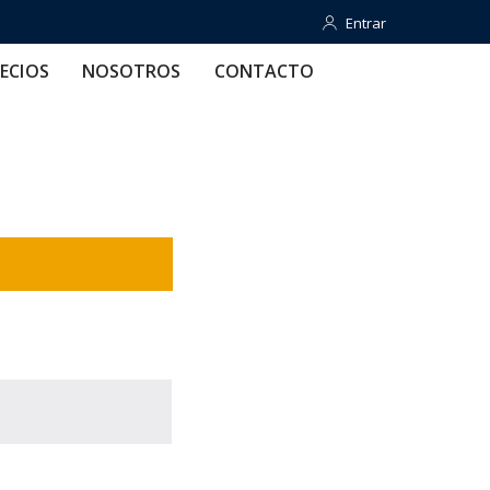
Entrar
Entrar
OTROS
CONTACTO
AYUDA
ECIOS
NOSOTROS
CONTACTO