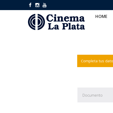
HOME
CINES
CA
HOME
Completa tus datos