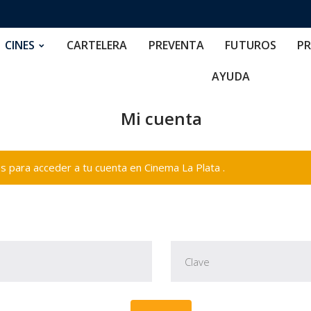
RTELERA
PREVENTA
FUTUROS
PRECIOS
NOS
CINES
CARTELERA
PREVENTA
FUTUROS
PR
AYUDA
Mi cuenta
 para acceder a tu cuenta en Cinema La Plata .