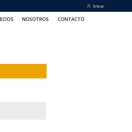
Entrar
Entrar
OTROS
CONTACTO
AYUDA
ECIOS
NOSOTROS
CONTACTO