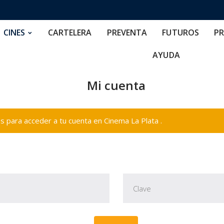
RTELERA
PREVENTA
FUTUROS
PRECIOS
NOS
CINES
CARTELERA
PREVENTA
FUTUROS
PR
AYUDA
Mi cuenta
 para acceder a tu cuenta en Cinema La Plata .