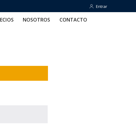
Entrar
OTROS
CONTACTO
AYUDA
Entrar
ECIOS
NOSOTROS
CONTACTO