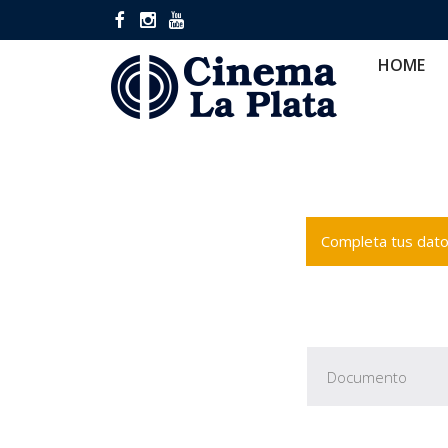
HOME
CINES
CA
HOME
Completa tus datos