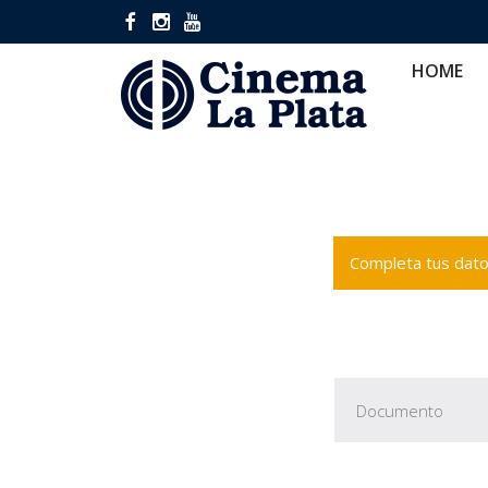
HOME
CINES
CA
HOME
Completa tus datos