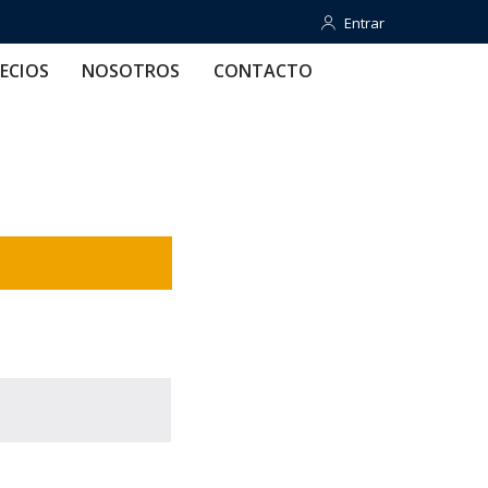
Entrar
Entrar
OTROS
CONTACTO
AYUDA
ECIOS
NOSOTROS
CONTACTO