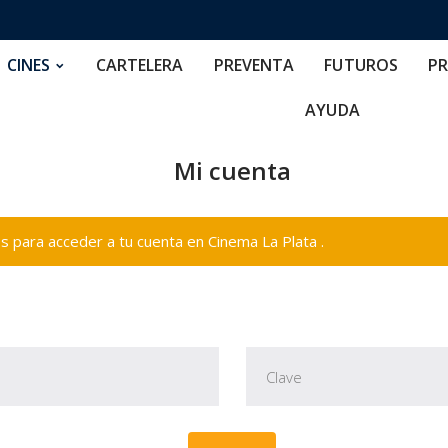
RTELERA
PREVENTA
FUTUROS
PRECIOS
NOS
CINES
CARTELERA
PREVENTA
FUTUROS
PR
AYUDA
Mi cuenta
 para acceder a tu cuenta en Cinema La Plata .