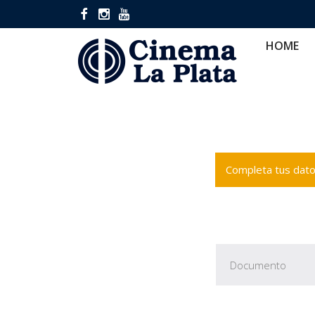
HOME
CINES
CA
HOME
Completa tus datos