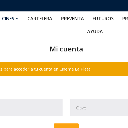
RTELERA
PREVENTA
FUTUROS
PRECIOS
NOS
CINES
CARTELERA
PREVENTA
FUTUROS
PR
AYUDA
Mi cuenta
 para acceder a tu cuenta en Cinema La Plata .