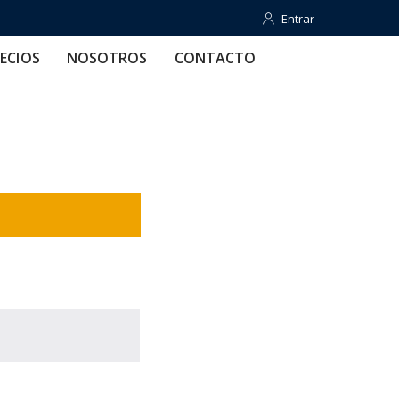
Entrar
Entrar
OTROS
CONTACTO
AYUDA
ECIOS
NOSOTROS
CONTACTO