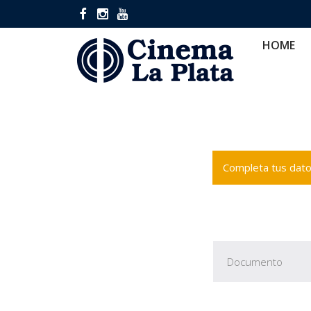
HOME
CINES
CA
HOME
Completa tus datos