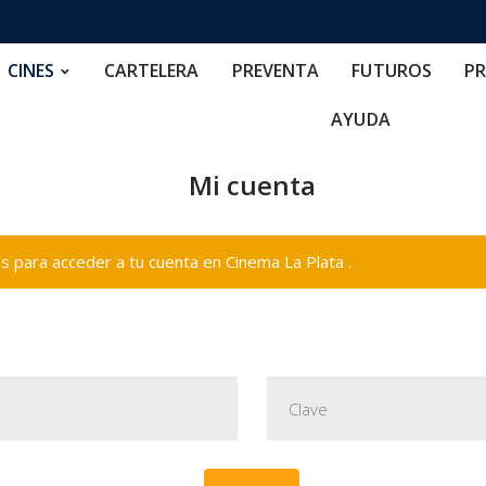
RTELERA
PREVENTA
FUTUROS
PRECIOS
NOS
CINES
CARTELERA
PREVENTA
FUTUROS
PR
AYUDA
Mi cuenta
 para acceder a tu cuenta en Cinema La Plata .