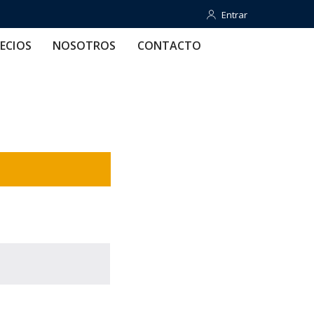
Entrar
Entrar
OTROS
CONTACTO
AYUDA
ECIOS
NOSOTROS
CONTACTO