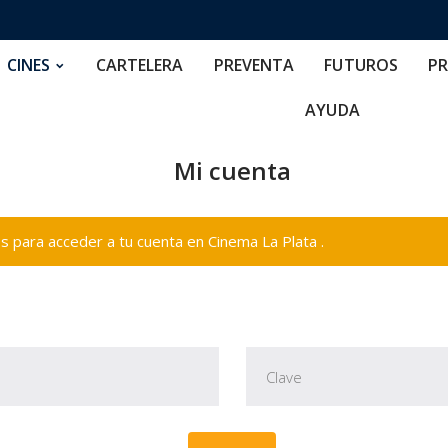
RTELERA
PREVENTA
FUTUROS
PRECIOS
NOS
CINES
CARTELERA
PREVENTA
FUTUROS
PR
AYUDA
Mi cuenta
 para acceder a tu cuenta en Cinema La Plata .