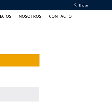
Entrar
Entrar
OTROS
CONTACTO
AYUDA
ECIOS
NOSOTROS
CONTACTO