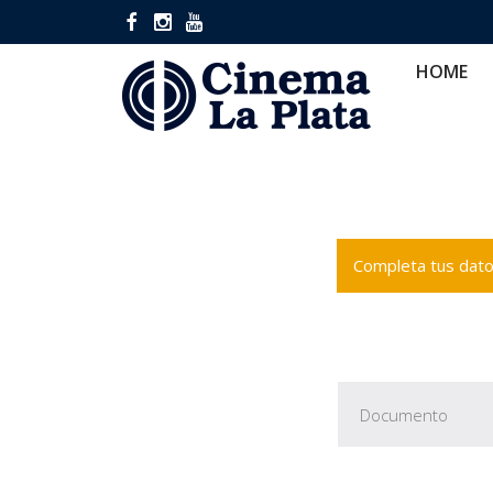
HOME
CINES
CA
HOME
Completa tus datos