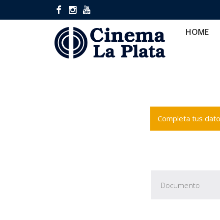
HOME
CINES
CA
HOME
Completa tus datos