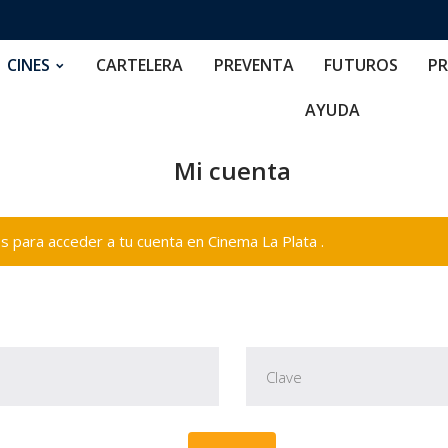
RTELERA
PREVENTA
FUTUROS
PRECIOS
NOS
CINES
CARTELERA
PREVENTA
FUTUROS
PR
AYUDA
Mi cuenta
 para acceder a tu cuenta en Cinema La Plata .