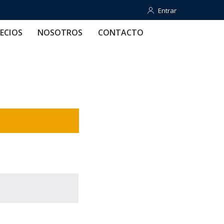
Entrar
Entrar
OTROS
CONTACTO
AYUDA
ECIOS
NOSOTROS
CONTACTO