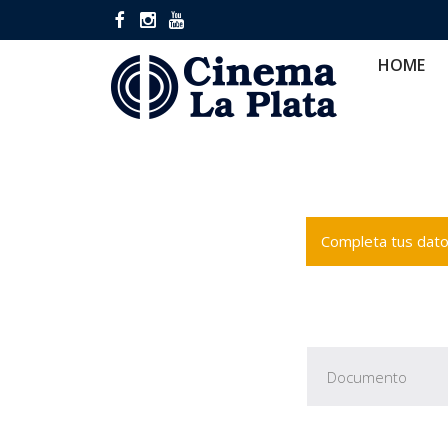
HOME
CINES
CA
HOME
Completa tus datos