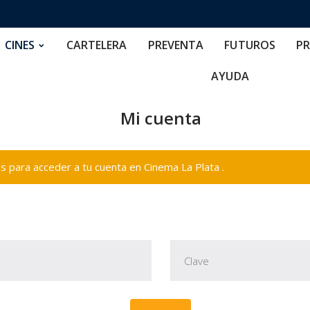
RTELERA
PREVENTA
FUTUROS
PRECIOS
NOS
CINES
CARTELERA
PREVENTA
FUTUROS
PR
AYUDA
Mi cuenta
 para acceder a tu cuenta en Cinema La Plata .