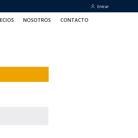
Entrar
Entrar
OTROS
CONTACTO
AYUDA
ECIOS
NOSOTROS
CONTACTO