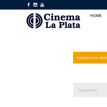
HOME
CINES
CA
HOME
Completa tus datos