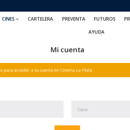
RTELERA
PREVENTA
FUTUROS
PRECIOS
NOS
CINES
CARTELERA
PREVENTA
FUTUROS
PR
AYUDA
Mi cuenta
 para acceder a tu cuenta en Cinema La Plata .