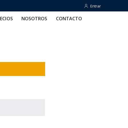
Entrar
Entrar
OTROS
CONTACTO
AYUDA
ECIOS
NOSOTROS
CONTACTO