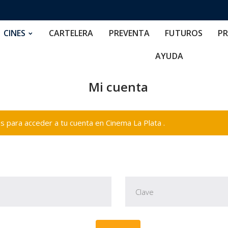
RTELERA
PREVENTA
FUTUROS
PRECIOS
NOS
CINES
CARTELERA
PREVENTA
FUTUROS
PR
AYUDA
Mi cuenta
 para acceder a tu cuenta en Cinema La Plata .