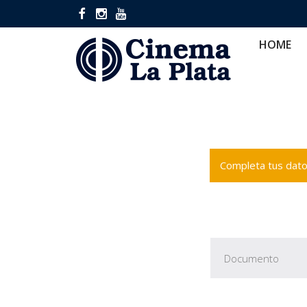
HOME
CINES
CA
HOME
Completa tus datos