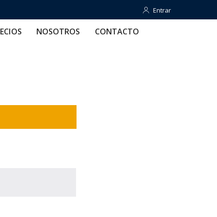
Entrar
Entrar
OTROS
CONTACTO
AYUDA
ECIOS
NOSOTROS
CONTACTO