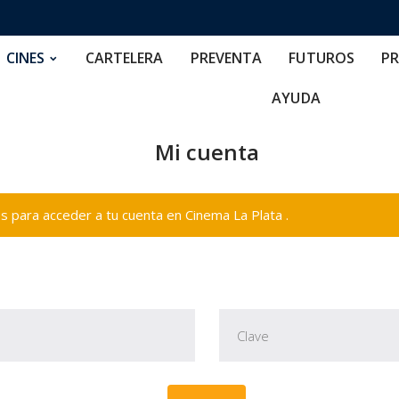
RTELERA
PREVENTA
FUTUROS
PRECIOS
NOS
CINES
CARTELERA
PREVENTA
FUTUROS
PR
AYUDA
Mi cuenta
 para acceder a tu cuenta en Cinema La Plata .