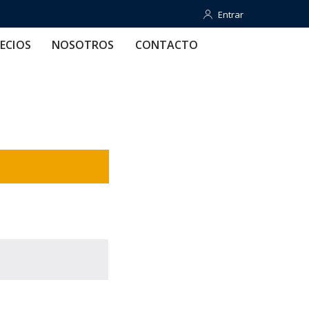
Entrar
Entrar
OTROS
CONTACTO
AYUDA
ECIOS
NOSOTROS
CONTACTO