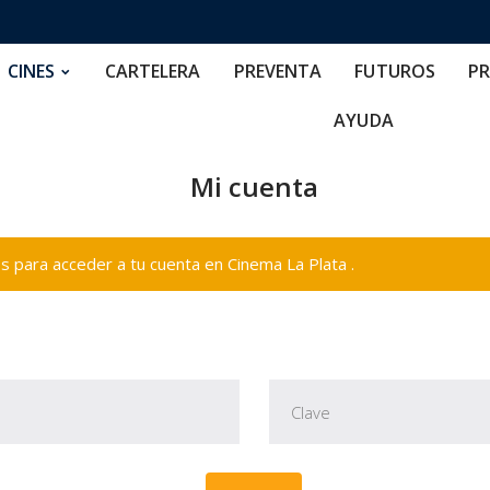
RTELERA
PREVENTA
FUTUROS
PRECIOS
NOS
CINES
CARTELERA
PREVENTA
FUTUROS
PR
AYUDA
Mi cuenta
 para acceder a tu cuenta en Cinema La Plata .