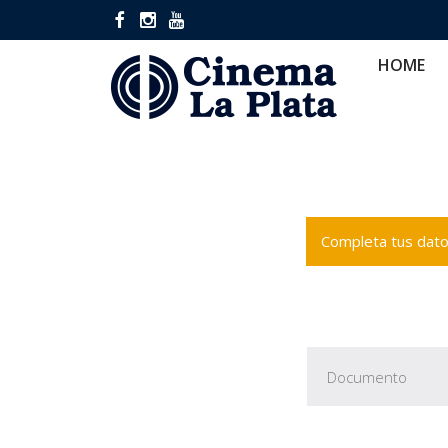
HOME
CINES
CA
HOME
Completa tus datos