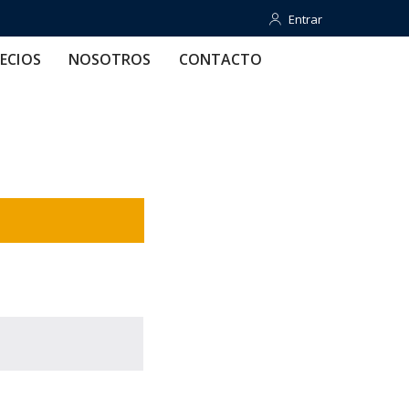
Entrar
Entrar
OTROS
CONTACTO
AYUDA
ECIOS
NOSOTROS
CONTACTO