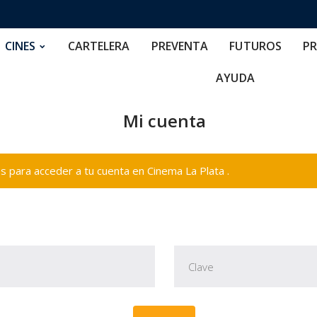
RTELERA
PREVENTA
FUTUROS
PRECIOS
NOS
CINES
CARTELERA
PREVENTA
FUTUROS
PR
AYUDA
Mi cuenta
 para acceder a tu cuenta en Cinema La Plata .