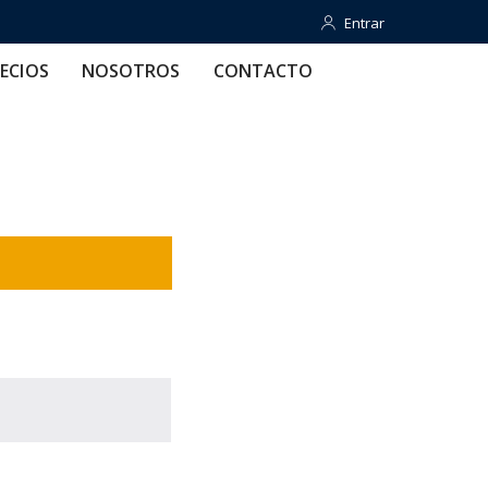
Entrar
Entrar
OTROS
CONTACTO
AYUDA
ECIOS
NOSOTROS
CONTACTO