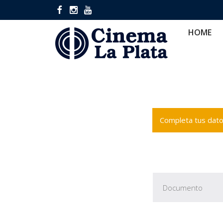
HOME
CINES
CA
HOME
Completa tus datos