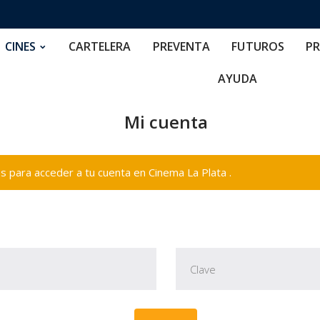
RTELERA
PREVENTA
FUTUROS
PRECIOS
NOS
CINES
CARTELERA
PREVENTA
FUTUROS
PR
AYUDA
Mi cuenta
 para acceder a tu cuenta en Cinema La Plata .