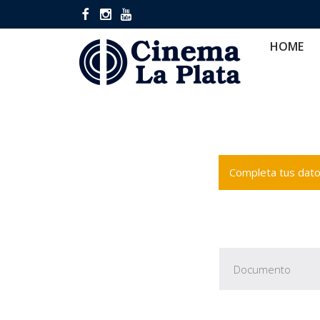
HOME
CINES
CA
HOME
Completa tus datos