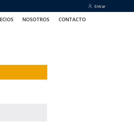
Entrar
Entrar
OTROS
CONTACTO
AYUDA
ECIOS
NOSOTROS
CONTACTO