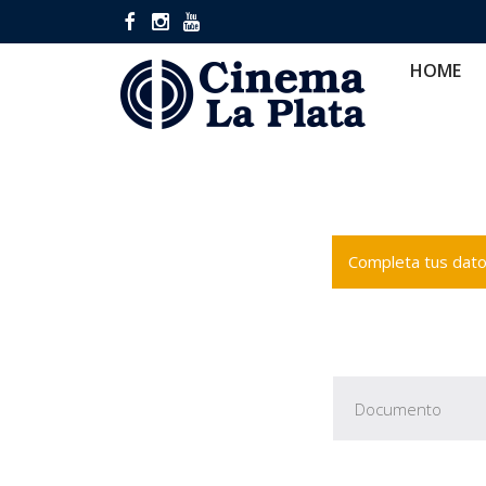
HOME
CINES
CA
HOME
Completa tus datos