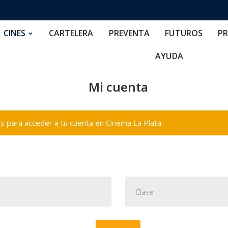
RTELERA
PREVENTA
FUTUROS
PRECIOS
NOS
CINES
CARTELERA
PREVENTA
FUTUROS
PR
AYUDA
Mi cuenta
 para acceder a tu cuenta en Cinema La Plata .