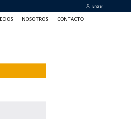
Entrar
Entrar
OTROS
CONTACTO
AYUDA
ECIOS
NOSOTROS
CONTACTO