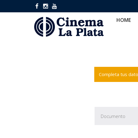
HOME
CINES
CA
HOME
Completa tus datos