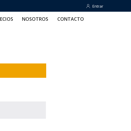
Entrar
Entrar
OTROS
CONTACTO
AYUDA
ECIOS
NOSOTROS
CONTACTO