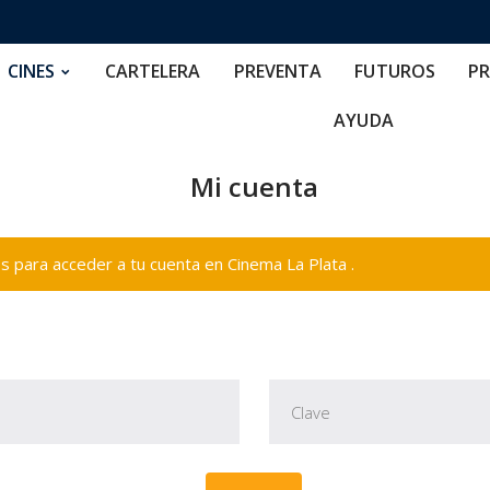
RTELERA
PREVENTA
FUTUROS
PRECIOS
NOS
CINES
CARTELERA
PREVENTA
FUTUROS
PR
AYUDA
Mi cuenta
 para acceder a tu cuenta en Cinema La Plata .