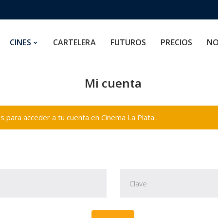
CARTELERA
FUTUROS
PRECIOS
NOSOTROS
CINES
CARTELERA
FUTUROS
PRECIOS
NO
Mi cuenta
 para acceder a tu cuenta en Cinema La Plata .