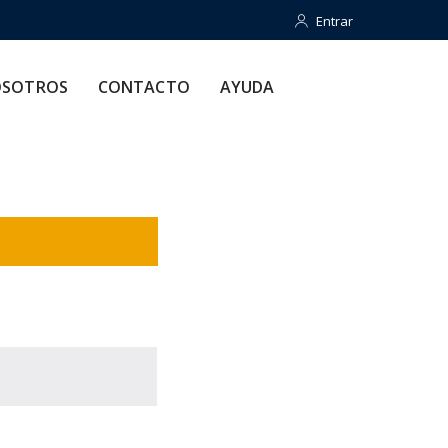
Entrar
Entrar
CONTACTO
AYUDA
SOTROS
CONTACTO
AYUDA