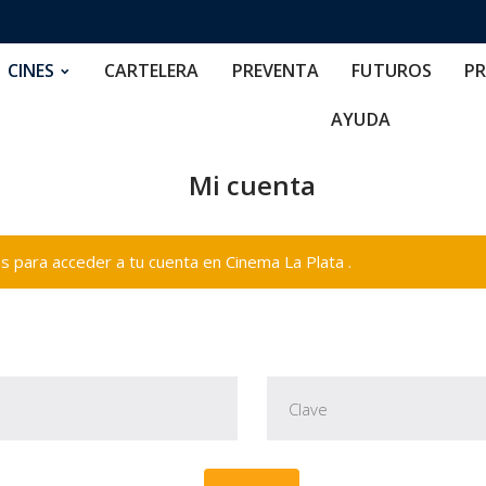
RTELERA
PREVENTA
FUTUROS
PRECIOS
NOS
CINES
CARTELERA
PREVENTA
FUTUROS
PR
AYUDA
Mi cuenta
 para acceder a tu cuenta en Cinema La Plata .