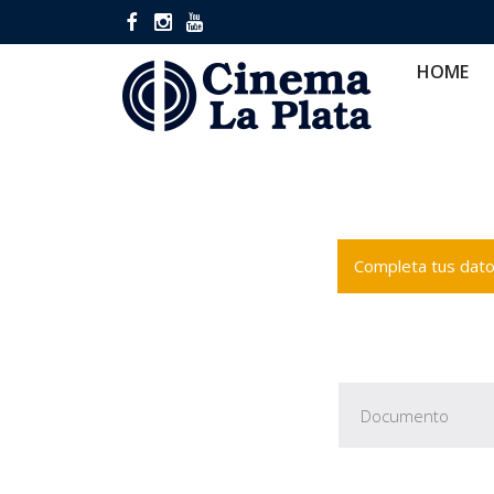
HOME
CINES
CA
HOME
Completa tus datos