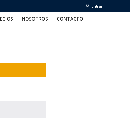
Entrar
Entrar
OTROS
CONTACTO
AYUDA
ECIOS
NOSOTROS
CONTACTO