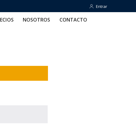
Entrar
Entrar
OTROS
CONTACTO
AYUDA
ECIOS
NOSOTROS
CONTACTO