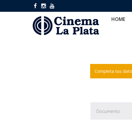
HOME
CINES
CA
HOME
Completa tus datos