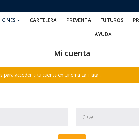
RTELERA
PREVENTA
FUTUROS
PRECIOS
NOS
CINES
CARTELERA
PREVENTA
FUTUROS
PR
AYUDA
Mi cuenta
 para acceder a tu cuenta en Cinema La Plata .