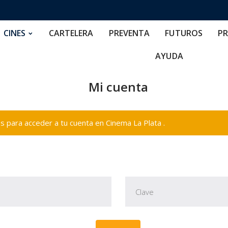
RTELERA
PREVENTA
FUTUROS
PRECIOS
NOS
CINES
CARTELERA
PREVENTA
FUTUROS
PR
AYUDA
Mi cuenta
 para acceder a tu cuenta en Cinema La Plata .