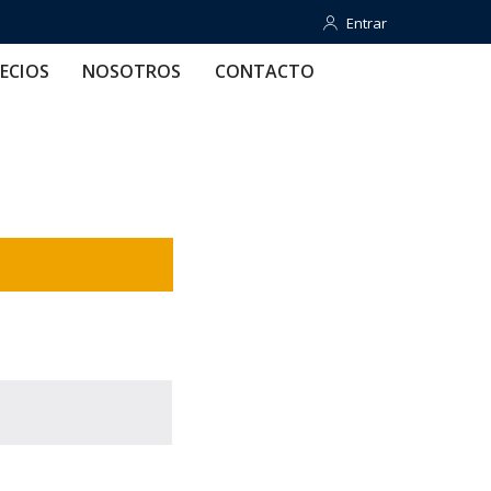
Entrar
Entrar
OTROS
CONTACTO
AYUDA
ECIOS
NOSOTROS
CONTACTO