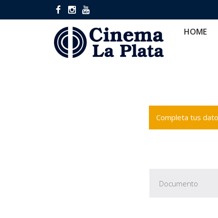
HOME
CINES
CA
HOME
Completa tus datos