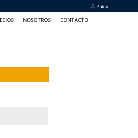
Entrar
Entrar
OTROS
CONTACTO
AYUDA
ECIOS
NOSOTROS
CONTACTO