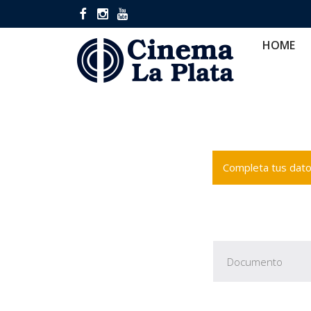
HOME
CINES
CA
HOME
Completa tus datos