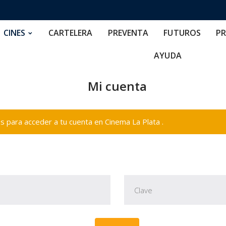
RTELERA
PREVENTA
FUTUROS
PRECIOS
NOS
CINES
CARTELERA
PREVENTA
FUTUROS
PR
AYUDA
Mi cuenta
 para acceder a tu cuenta en Cinema La Plata .