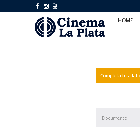
HOME
CINES
CA
HOME
Completa tus datos