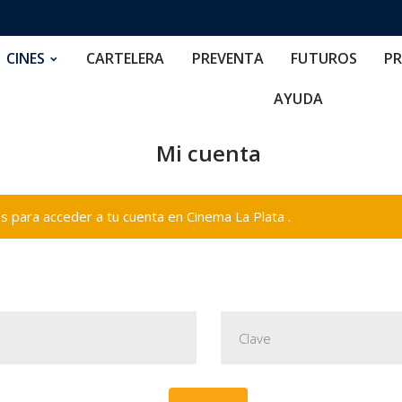
RTELERA
PREVENTA
FUTUROS
PRECIOS
NOS
CINES
CARTELERA
PREVENTA
FUTUROS
PR
AYUDA
Mi cuenta
 para acceder a tu cuenta en Cinema La Plata .