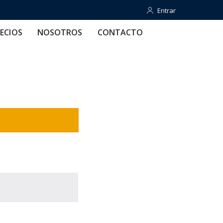
Entrar
Entrar
OTROS
CONTACTO
AYUDA
ECIOS
NOSOTROS
CONTACTO