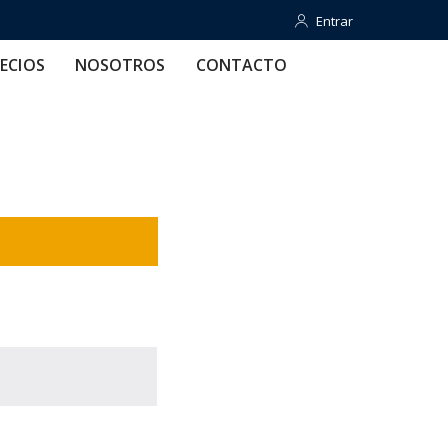
Entrar
Entrar
OTROS
CONTACTO
AYUDA
ECIOS
NOSOTROS
CONTACTO