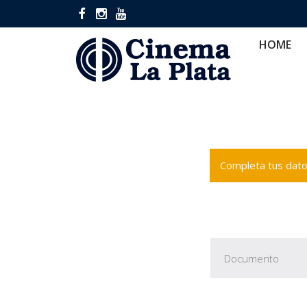
HOME
CINES
CA
HOME
Completa tus datos