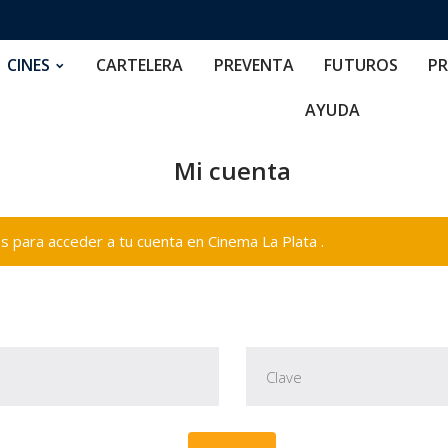
RTELERA
PREVENTA
FUTUROS
PRECIOS
NOS
CINES
CARTELERA
PREVENTA
FUTUROS
PR
AYUDA
Mi cuenta
 para acceder a tu cuenta en Cinema La Plata .