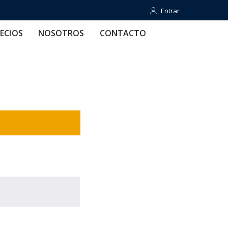
Entrar
Entrar
OTROS
CONTACTO
AYUDA
ECIOS
NOSOTROS
CONTACTO