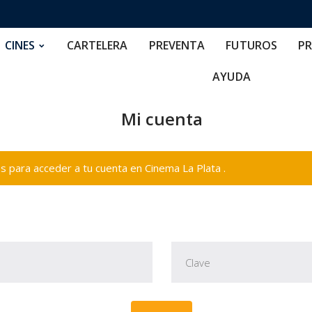
RTELERA
PREVENTA
FUTUROS
PRECIOS
NOS
CINES
CARTELERA
PREVENTA
FUTUROS
PR
AYUDA
Mi cuenta
 para acceder a tu cuenta en Cinema La Plata .