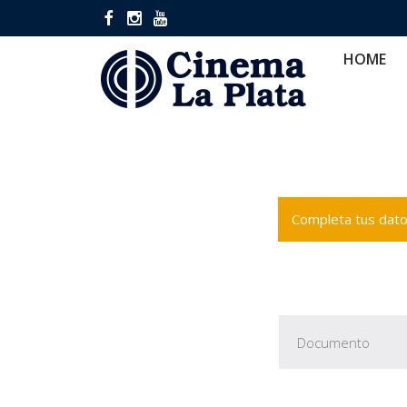
HOME
CINES
CA
HOME
Completa tus datos