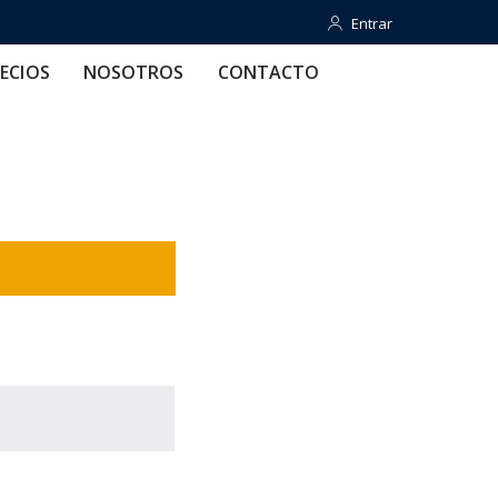
Entrar
Entrar
OTROS
CONTACTO
AYUDA
ECIOS
NOSOTROS
CONTACTO