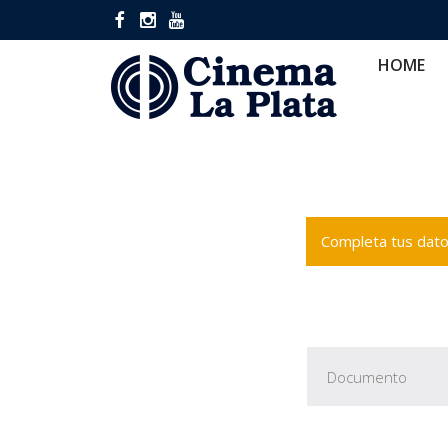
HOME
CINES
CA
HOME
Completa tus datos