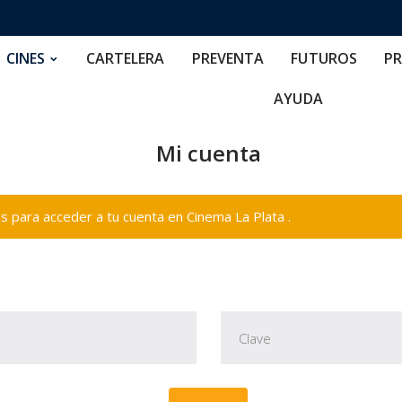
RTELERA
PREVENTA
FUTUROS
PRECIOS
NOS
CINES
CARTELERA
PREVENTA
FUTUROS
PR
AYUDA
Mi cuenta
 para acceder a tu cuenta en Cinema La Plata .