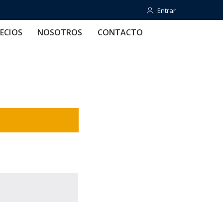
Entrar
Entrar
OTROS
CONTACTO
AYUDA
ECIOS
NOSOTROS
CONTACTO