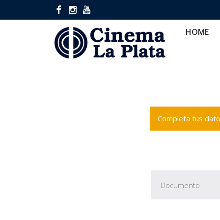
HOME
CINES
CA
HOME
Completa tus datos