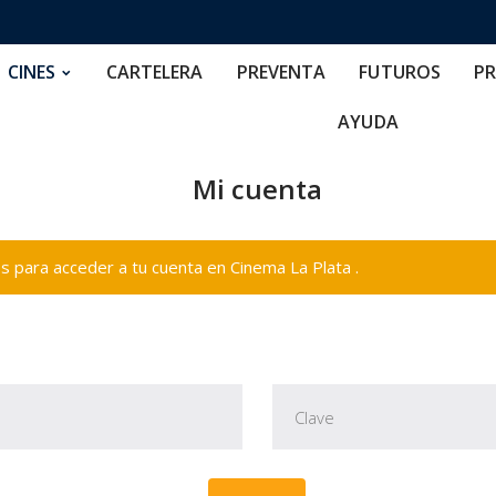
RTELERA
PREVENTA
FUTUROS
PRECIOS
NOS
CINES
CARTELERA
PREVENTA
FUTUROS
PR
AYUDA
Mi cuenta
 para acceder a tu cuenta en Cinema La Plata .