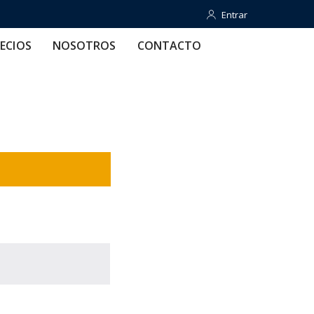
Entrar
Entrar
OTROS
CONTACTO
AYUDA
ECIOS
NOSOTROS
CONTACTO