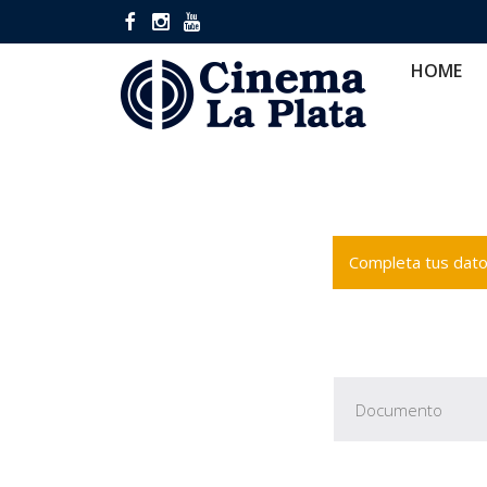
HOME
CINES
CA
HOME
Completa tus datos