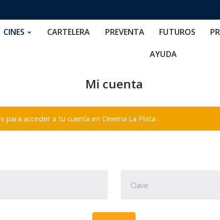
RTELERA
PREVENTA
FUTUROS
PRECIOS
NOS
CINES
CARTELERA
PREVENTA
FUTUROS
PR
AYUDA
Mi cuenta
 para acceder a tu cuenta en Cinema La Plata .