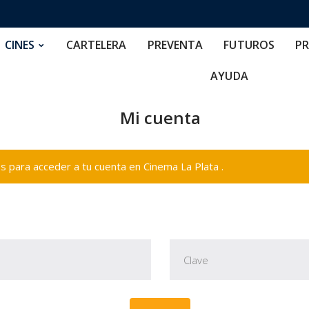
RTELERA
PREVENTA
FUTUROS
PRECIOS
NOS
CINES
CARTELERA
PREVENTA
FUTUROS
PR
AYUDA
Mi cuenta
 para acceder a tu cuenta en Cinema La Plata .