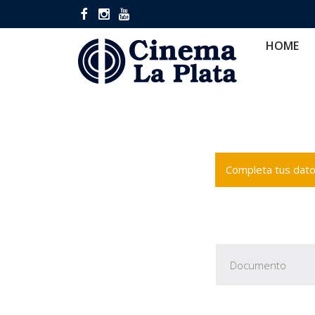
HOME
CINES
CA
HOME
Completa tus datos