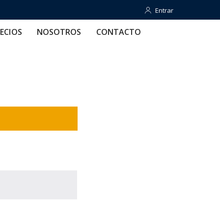
Entrar
Entrar
OTROS
CONTACTO
AYUDA
ECIOS
NOSOTROS
CONTACTO