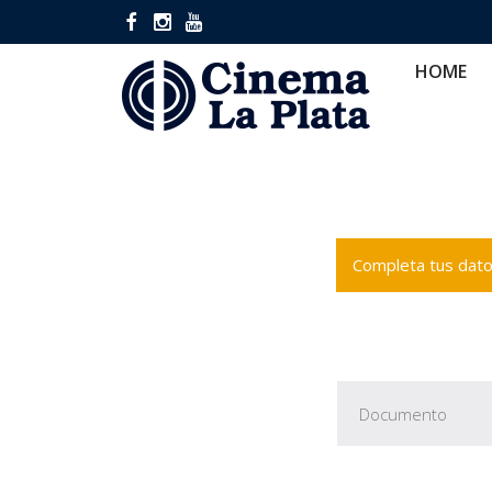
HOME
CINES
CA
HOME
Completa tus datos