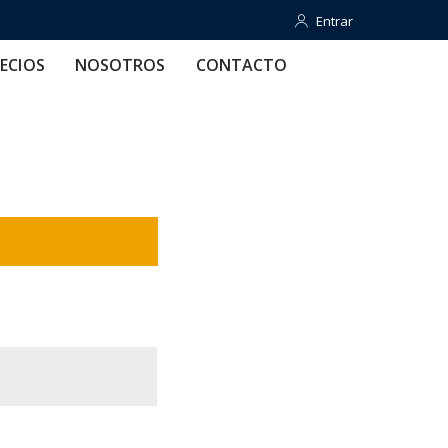
Entrar
Entrar
OTROS
CONTACTO
AYUDA
ECIOS
NOSOTROS
CONTACTO