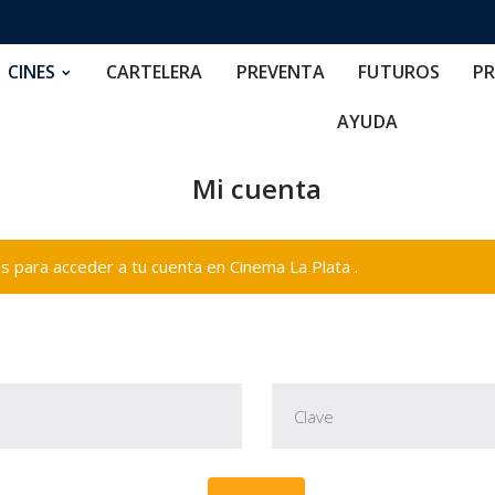
RTELERA
PREVENTA
FUTUROS
PRECIOS
NOS
CINES
CARTELERA
PREVENTA
FUTUROS
PR
AYUDA
Mi cuenta
 para acceder a tu cuenta en Cinema La Plata .