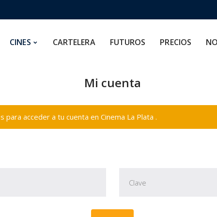
CARTELERA
FUTUROS
PRECIOS
NOSOTROS
CINES
CARTELERA
FUTUROS
PRECIOS
NO
Mi cuenta
 para acceder a tu cuenta en Cinema La Plata .