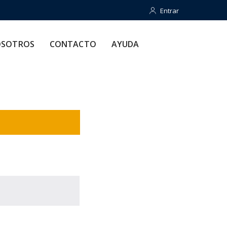
Entrar
Entrar
CONTACTO
AYUDA
SOTROS
CONTACTO
AYUDA