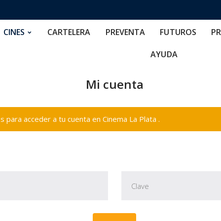
RTELERA
PREVENTA
FUTUROS
PRECIOS
NOS
CINES
CARTELERA
PREVENTA
FUTUROS
PR
AYUDA
Mi cuenta
 para acceder a tu cuenta en Cinema La Plata .