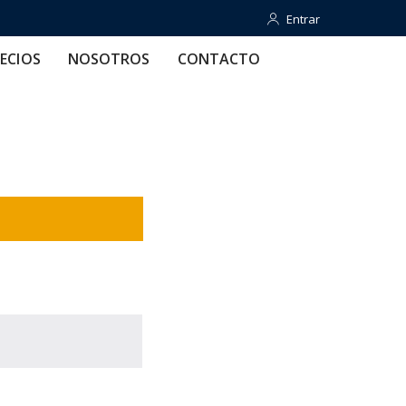
Entrar
Entrar
OTROS
CONTACTO
AYUDA
ECIOS
NOSOTROS
CONTACTO