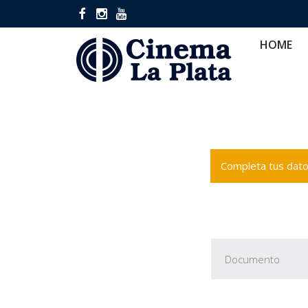
HOME
CINES
CA
HOME
Completa tus datos